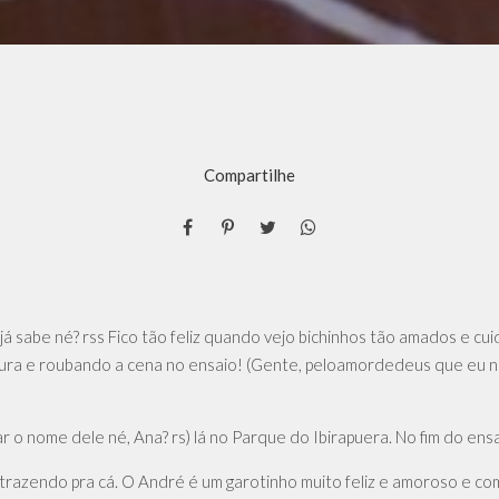
Compartilhe
sabe né? rss Fico tão feliz quando vejo bichinhos tão amados e cui
 fofura e roubando a cena no ensaio! (Gente, peloamordedeus que e
 o nome dele né, Ana? rs) lá no Parque do Ibirapuera. No fim do ensa
trazendo pra cá. O André é um garotinho muito feliz e amoroso e co