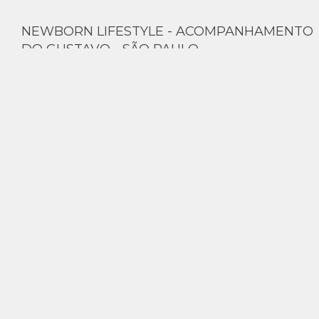
NEWBORN LIFESTYLE - ACOMPANHAMENTO
DO GUSTAVO - SÃO PAULO
Primeiro ensaio do Acompanhamento do Gustavo em casa - São
Paulo
LER MAIS