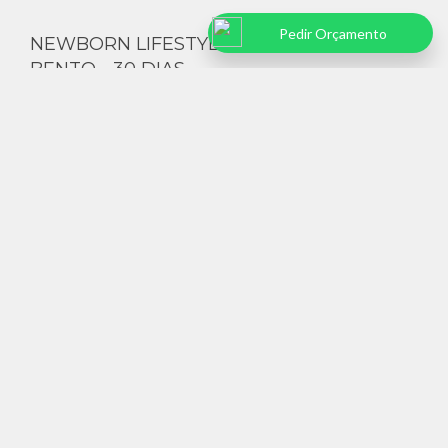
Pedir Orçamento
NEWBORN LIFESTYLE EM SÃO PAULO -
BENTO - 30 DIAS
Ensaio Newborn Lifestyle em São Paulo - 30 dias do Bento
LER MAIS