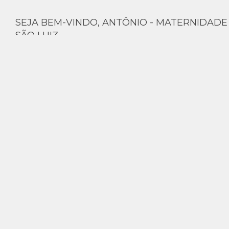
SEJA BEM-VINDO, ANTÔNIO - MATERNIDADE
SÃO LUIZ
Fotos na maternidade - Antônio conhecendo os irmãos mais
velhos - Maternidade São Luiz - São Paulo
LER MAIS
NEWBORN LIFESTYLE EM SÃO PAULO -
HELENA COM 30 DIAS