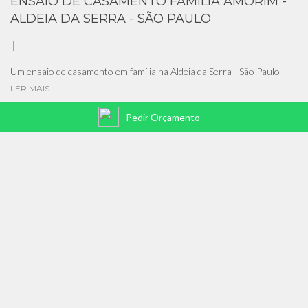
ENSAIO DE CASAMENTO FAMÍLIA AMORIM -
ALDEIA DA SERRA - SÃO PAULO
Um ensaio de casamento em família na Aldeia da Serra - São Paulo
LER MAIS
Pedir Orçamento
BODAS DE ESTANHO - COMEMORANDO 10
ANOS DE UNIÃO - ALPHAVILLE - SÃO PAULO
Comemorando 10 anos de Casamento com um ensaio lindo! - Bodas
de Estanho - Alphaville - São Paulo
LER MAIS