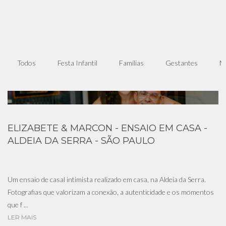
Todos
Festa Infantil
Famílias
Gestantes
N
ELIZABETE & MARCON - ENSAIO EM CASA -
ALDEIA DA SERRA - SÃO PAULO
Um ensaio de casal intimista realizado em casa, na Aldeia da Serra.
Fotografias que valorizam a conexão, a autenticidade e os momentos
que f ...
LER MAIS