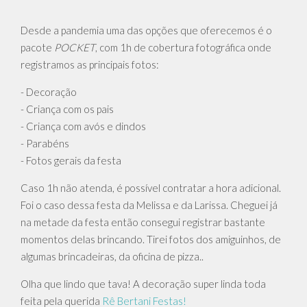
Desde a pandemia uma das opções que oferecemos é o
pacote
POCKET
, com 1h de cobertura fotográfica onde
registramos as principais fotos:
- Decoração
- Criança com os pais
- Criança com avós e dindos
- Parabéns
- Fotos gerais da festa
Caso 1h não atenda, é possível contratar a hora adicional.
Foi o caso dessa festa da Melissa e da Larissa. Cheguei já
na metade da festa então consegui registrar bastante
momentos delas brincando. Tirei fotos dos amiguinhos, de
algumas brincadeiras, da oficina de pizza..
Olha que lindo que tava! A decoração super linda toda
feita pela querida
Rê Bertani Festas!